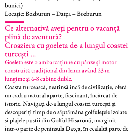
bunici)
Locație: Bozburun – Datça – Bozburun
Ce alternativă aveți pentru o vacanță
plină de aventură?
Croaziera cu goeleta de-a lungul coastei
turcești …
Goeleta este o ambarcațiune cu pânze şi motor
construită tradiţional din lemn având 23 m
lungime şi 6-8 cabine duble.
Coasta turcească, neatinsă încă de civilizație, oferă
un cadru natural aparte, fascinant, încărcat de
istorie. Navigați de-a lungul coastei turcești și
descoperiți timp de o săptămâna golfuleţele izolate
și plajele pustii din Golful Hisarönü, mărginit
într-o parte de peninsula Datça, în cealaltă parte de