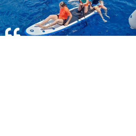
AM FOST DE DOUĂ ORI CU GOELETA. M-AM
BUCURAT SĂ FIU CU BĂIATUL MEU ÎNTR-UN
GRUP DE PĂRINȚI ȘI COPII ADUȘI ÎMPREUNĂ CU
MULTĂ ȘTIINȚĂ A COMUNICĂRII FIREȘTI ȘI A
ORGANIZĂRII EXEMPLARE. ESTE PRACTIC O
TABĂRĂ MINUNATA ÎN CARE AU VOIE ȘI
PĂRINȚII ȘI UNDE TE SIMȚI RĂSFĂȚAT DE
FRUMUSEȚEA SĂLBATICĂ A PEISAJELOR, DE
LINIȘTEA MĂRII ȘI A MICILOR INSULE PRINTRE
CARE TE STRECORI CU BARCA, DE NOPȚILE CU