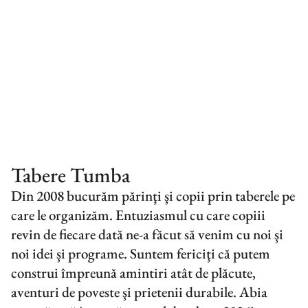
CER SENIN, DE MÂNCAREA MINUNATĂ ȘI SERILE
ÎN CARE EȘTI ÎNTR-O COMPANIE PLĂCUTĂ,
ALĂTURI DE COPILUL TĂU. CE POȚI SĂ-ȚI
DOREȘTI MAI MULT?
CARMEN V, PĂRINTE, 2023
Tabere Tumba
Din 2008 bucurăm părinţi şi copii prin taberele pe
care le organizăm. Entuziasmul cu care copiii
revin de fiecare dată ne-a făcut să venim cu noi şi
noi idei şi programe. Suntem fericiţi că putem
construi împreună amintiri atât de plăcute,
aventuri de poveste şi prietenii durabile. Abia