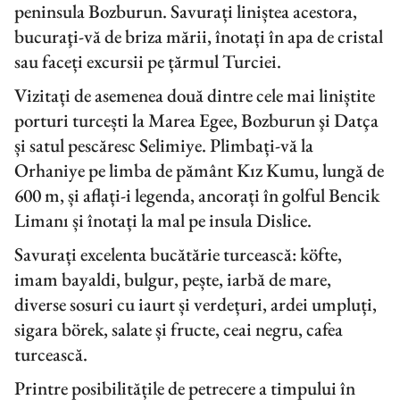
peninsula Bozburun. Savurați liniștea acestora,
bucuraţi-vă de briza mării, înotați în apa de cristal
sau faceți excursii pe țărmul Turciei.
Vizitați de asemenea două dintre cele mai liniștite
porturi turcești la Marea Egee, Bozburun şi Datça
și satul pescăresc Selimiye. Plimbați-vă la
Orhaniye pe limba de pământ Kız Kumu, lungă de
600 m, și aflați-i legenda, ancorați în golful Bencik
Limanı și înotați la mal pe insula Dislice.
Savurați excelenta bucătărie turcească: köfte,
imam bayaldi, bulgur, pește, iarbă de mare,
diverse sosuri cu iaurt și verdețuri, ardei umpluți,
sigara börek, salate și fructe, ceai negru, cafea
turcească.
Printre posibilitățile de petrecere a timpului în