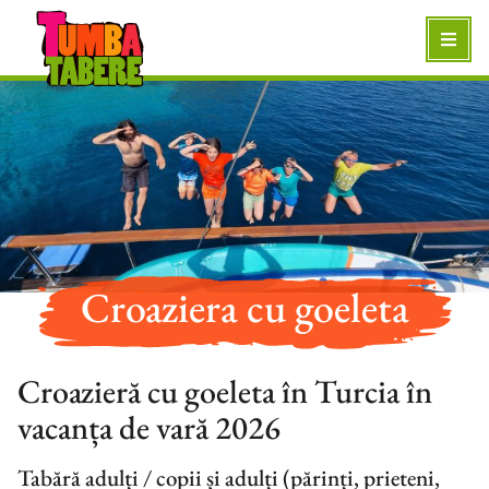
Croaziera cu goeleta
Croazieră cu goeleta în Turcia în
vacanța de vară 2026
Tabără adulți / copii și adulți (părinți, prieteni,