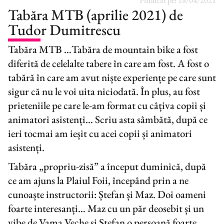
Publicat pe:
18/04/2021
Tabăra MTB (aprilie 2021) de
Tudor Dumitrescu
Tabăra MTB …Tabăra de mountain bike a fost
diferită de celelalte tabere în care am fost. A fost o
tabără în care am avut niște experiențe pe care sunt
sigur că nu le voi uita niciodată. În plus, au fost
prieteniile pe care le-am format cu câțiva copii și
animatori asistenți… Scriu asta sâmbătă, după ce
ieri tocmai am ieșit cu acei copii și animatori
asistenți.
Tabăra „propriu-zisă” a început duminică, după
ce am ajuns la Plaiul Foii, începând prin a ne
cunoaște instructorii: Ștefan și Maz. Doi oameni
foarte interesanți… Maz cu un păr deosebit și un
vibe de Vama Veche și Ștefan o persoană foarte