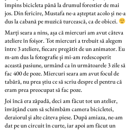
împins bicicleta până la drumul forestier de mai
jos. Din fericire, Mustafa ne-a așteptat acolo și ne-a
dus la cabană pe muzică turcească, ca de obicei.
Marți seara a nins, așa că miercuri am avut câteva
ateliere în foișor. Tot miercuri a trebuit să alegem
între 3 ateliere, fiecare pregătit de un animator. Eu
m-am dus la fotografie și mi-am redescoperit
această pasiune, urmând ca în următoarele 3 zile să
fac 400 de poze. Miercuri seara am avut focul de
tabără, nu prea știu ce să scriu despre el pentru că
eram prea preocupat să fac poze.
Joi încă era zăpadă, deci am făcut tot un atelier,
învățând cum să schimbăm camera bicicletei,
deraiorul și alte câteva piese. După amiaza, ne-am
dat pe un circuit în curte, iar apoi am făcut un