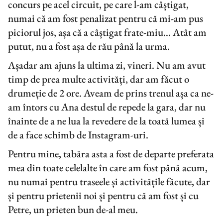
concurs pe acel circuit, pe care l-am câștigat,
numai că am fost penalizat pentru că mi-am pus
piciorul jos, așa că a câștigat frate-miu… Atât am
putut, nu a fost așa de rău până la urma.
Așadar am ajuns la ultima zi, vineri. Nu am avut
timp de prea multe activități, dar am făcut o
drumeție de 2 ore. Aveam de prins trenul așa ca ne-
am întors cu Ana destul de repede la gara, dar nu
înainte de a ne lua la revedere de la toată lumea și
de a face schimb de Instagram-uri.
Pentru mine, tabăra asta a fost de departe preferata
mea din toate celelalte în care am fost până acum,
nu numai pentru traseele și activitățile făcute, dar
și pentru prietenii noi și pentru că am fost și cu
Petre, un prieten bun de-al meu.