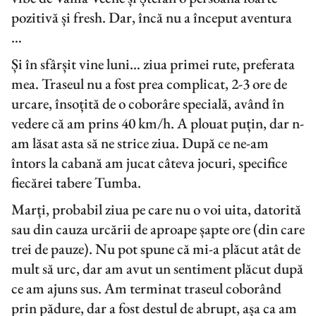
pozitivă și fresh. Dar, încă nu a început aventura
…
Și în sfârșit vine luni… ziua primei rute, preferata
mea. Traseul nu a fost prea complicat, 2-3 ore de
urcare, însoțită de o coborâre specială, având în
vedere că am prins 40 km/h. A plouat puțin, dar n-
am lăsat asta să ne strice ziua. După ce ne-am
întors la cabană am jucat câteva jocuri, specifice
fiecărei tabere Tumba.
Marți, probabil ziua pe care nu o voi uita, datorită
sau din cauza urcării de aproape șapte ore (din care
trei de pauze). Nu pot spune că mi-a plăcut atât de
mult să urc, dar am avut un sentiment plăcut după
ce am ajuns sus. Am terminat traseul coborând
prin pădure, dar a fost destul de abrupt, așa ca am