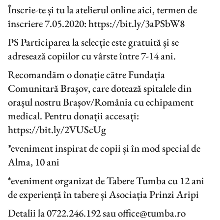
Înscrie-te și tu la atelierul online aici, termen de
înscriere 7.05.2020: https://bit.ly/3aPSbW8
PS Participarea la selecție este gratuită și se
adresează copiilor cu vârste între 7-14 ani.
Recomandăm o donație către Fundația
Comunitară Brașov, care dotează spitalele din
orașul nostru Brașov/România cu echipament
medical. Pentru donații accesați:
https://bit.ly/2VUScUg
*eveniment inspirat de copii și în mod special de
Alma, 10 ani
*eveniment organizat de Tabere Tumba cu 12 ani
de experiență în tabere și Asociația Prinzi Aripi
Detalii la 0722.246.192 sau office@tumba.ro