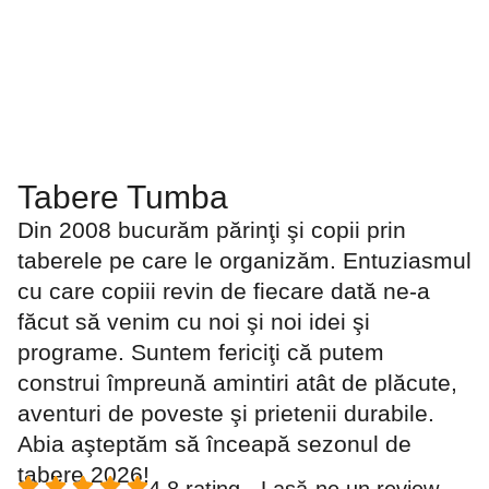
CARMEN SALVAN, CAMBRIDGE SPECIAL
LANGUAGE CENTRE DEVA
Tabere Tumba
Din 2008 bucurăm părinţi şi copii prin
taberele pe care le organizăm. Entuziasmul
cu care copiii revin de fiecare dată ne-a
făcut să venim cu noi şi noi idei şi
programe. Suntem fericiţi că putem
construi împreună amintiri atât de plăcute,
aventuri de poveste şi prietenii durabile.
Abia aşteptăm să înceapă sezonul de
tabere 2026!
4.8 rating -
Lasă-ne un review