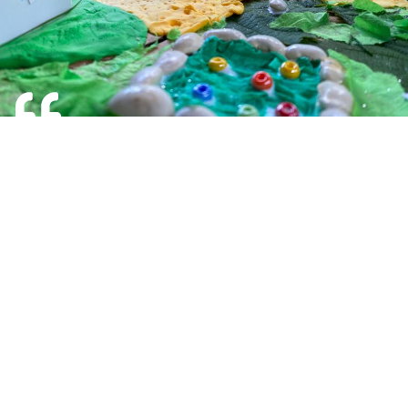
AM PARTICIPAT CA ȘI PROFESOR ÎNSOȚITOR
LA O SINGURĂ TABĂRĂ DE LIMBA ENGLEZĂ
ÎN ROMÂNIA ACUM MULȚI ANI ȘI AM FOST
COMPLET DEZAMĂGITĂ. DIN FERICITE, AM
RISCAT ȘI A DOUA OARĂ, DE DATA ACEASTA
CU TABERELE TUMBA, ȘI A FOST CEA MAI
FRUMOASĂ EXPERIENȚĂ PE CARE AȘ FI
PUTUT SĂ O AM ÎN CALITATE DE PROFESOR
ÎNSOȚITOR ȘI DIRECTOR DE CENTRU PRIVAT
DE LIMBI STRĂINE. AM PARTICIPAT LA 7