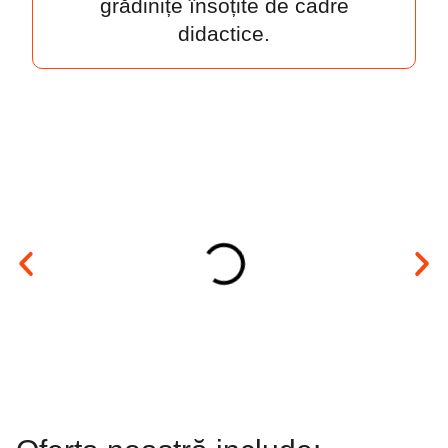
grădinițe însoțite de cadre
didactice.