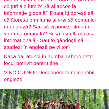
colțuri ale lumii? Să ai acces la
informație globală? Poate îți dorești să
călătorești prin lume și vrei să comunici
în engleză? Sau să vizionezi filme în
varianta originală? Și să asculți muzică
internațională? Sau te gândești să
studiezi în engleză pe viitor?
Dacă da, atunci în Tumba Tabere este
locul potrivit pentru tine!
VINO CU NOI! Descoperă tainele limbii
engleze!