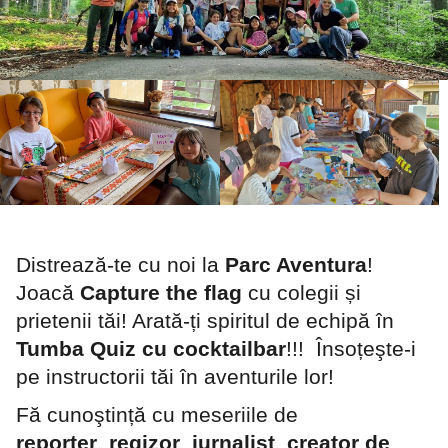
Distrează-te cu noi la
Parc Aventura
!
Joacă
Capture the flag
cu colegii și
prietenii tăi! Arată-ți spiritul de echipă în
Tumba Quiz cu cocktailbar
!!! Însoțeşte-i
pe instructorii tăi în aventurile lor!
Fă cunoştință cu meseriile de
reporter
,
regizor
,
jurnalist
,
creator de