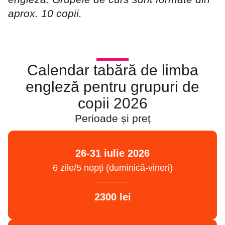
aprox. 10 copii.
Calendar tabără de limba
engleză pentru grupuri de
copii 2026
Perioade și preț
26-31 iulie 2026
6 zile/5 nopți (duminică-vineri)
2300 lei