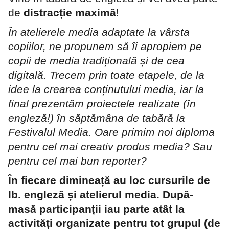
de
distracție maximă
!
În atelierele media adaptate la vârsta
copiilor, ne propunem să îi apropiem pe
copii de media tradițională și de cea
digitală. Trecem prin toate etapele, de la
idee la crearea conținutului media, iar la
final prezentăm proiectele realizate (în
engleză!) în săptămâna de tabără la
Festivalul Media.
Oare primim noi diploma
pentru cel mai creativ produs media? Sau
pentru cel mai bun reporter?
În fiecare dimineață au loc cursurile de
lb. engleză și atelierul media. După-
masă participanții iau parte atât la
activități organizate pentru tot grupul (de