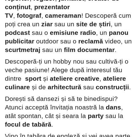
conținut
,
prezentator
TV
,
fotograf
,
cameraman
! Descoperă cum
poți crea un
ziar
sau un
site de știri
, un
podcast
sau o
emisiune radio
, un
panou
publicitar
outdoor sau o
reclamă
video, un
scurtmetraj
sau un
film documentar
.
Descoperă-ți un hobby nou sau cultivă-ți o
veche pasiune! Alege după interesul tău
dintre
sport
și
ateliere creative
,
ateliere
culinare
și de
arhitectură
sau
construcții
.
Dorești să dansezi și să te binedispui?
Atunci acceptă învitația noastră la
dans
,
atât spontan, cât și seara la
party
sau la
focul de tabără
.
Vino în tabăra de engleză și vei avea parte